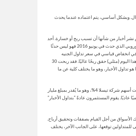
مال. وبشكل أساسي، يتم اعتماده عندما يحدث
تم نشر أخبار من شأنها أن تسبب ربح أو خسارة. أحد
الأمثلة الجيدة والحديثة هي خروج المملكة المتحدة من الاتحاد الأوروبي الذي حدث في يونيو 2016 فهو ليس حدثًا
 في انخفاض قياسي في سعر تداول الجنيه
البريطاني مقابل الدولار الأمريكي. من باع الجنيه الاسترليني في هذا اليوم (مثلي) حقق ربحًا عاليًا. فقد ربحت 30
و تداول الأخبار، وهو ما يختلف كلية عن ما
مثال آخر وهو نشر إلون ماسك لتغريدة عن خط انتاج جديد فارتفعت أسهم شركة تيسلا 4%، وهو ما يُقدر بمبلغ مليار
 عاديًا. يقوم المستثمرون عادةً “بتداول الأخبار”
ك الأسواق من أجل القيام بصفقات وتحقيق أرباح.
ى للمتداولين توقعها، على الجانب الآخر، يختلف