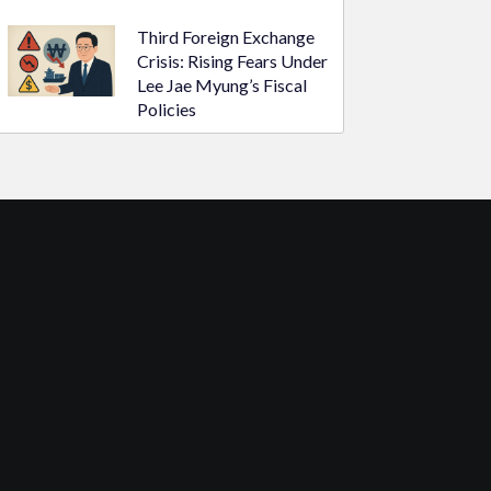
Third Foreign Exchange
Crisis: Rising Fears Under
Lee Jae Myung’s Fiscal
Policies