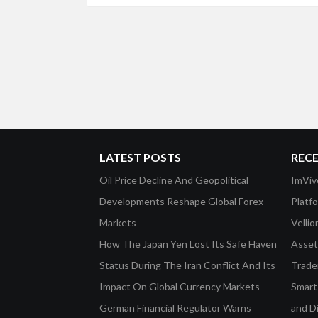
LATEST POSTS
REC
Oil Price Decline And Geopolitical
ImViv
Developments Reshape Global Forex
Platf
Markets
Velli
How The Japan Yen Lost Its Safe Haven
Asset 
Status During The Iran Conflict And Its
Trade
Impact On Global Currency Markets
Smart-
German Financial Regulator Warns
and D