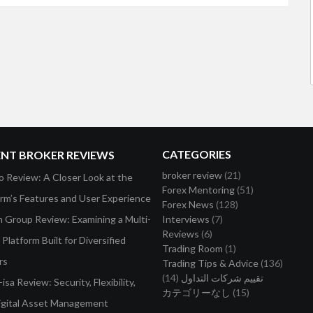
CATEGORIES
ENT BROKER REVIEWS
broker review
(21)
o Review: A Closer Look at the
Forex Mentoring
(51)
orm’s Features and User Experience
Forex News
(128)
on Group Review: Examining a Multi-
Interviews
(7)
Reviews
(6)
Platform Built for Diversified
Trading Room
(1)
rs
Trading Tips & Advice
(136)
تقييم شركات التداول
(14)
isa Review: Security, Flexibility,
カテゴリーなし
(15)
igital Asset Management