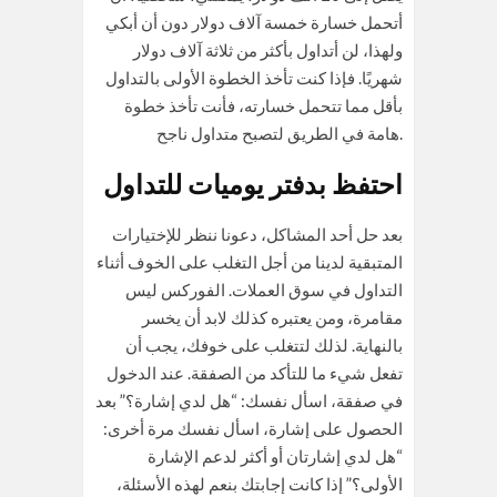
أتحمل خسارة خمسة آلاف دولار دون أن أبكي
ولهذا، لن أتداول بأكثر من ثلاثة آلاف دولار
شهريًا. فإذا كنت تأخذ الخطوة الأولى بالتداول
بأقل مما تتحمل خسارته، فأنت تأخذ خطوة
هامة في الطريق لتصبح متداول ناجح.
احتفظ بدفتر يوميات للتداول
بعد حل أحد المشاكل، دعونا ننظر للإختيارات
المتبقية لدينا من أجل التغلب على الخوف أثناء
التداول في سوق العملات. الفوركس ليس
مقامرة، ومن يعتبره كذلك لابد أن يخسر
بالنهاية. لذلك لتتغلب على خوفك، يجب أن
تفعل شيء ما للتأكد من الصفقة. عند الدخول
في صفقة، اسأل نفسك: “هل لدي إشارة؟” بعد
الحصول على إشارة، اسأل نفسك مرة أخرى:
“هل لدي إشارتان أو أكثر لدعم الإشارة
الأولى؟” إذا كانت إجابتك بنعم لهذه الأسئلة،