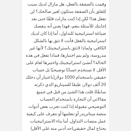
وقمت بالصفقة بالفعل، هل مازال لديك سبب
للقلق بأن الصفقة ستكون لغير صالحك؟ لن
تفعل هذا! لكن إذا كنت مازلت قلقًا حتى بعد
إجابتك للأسئلة بنعم، فهذا يعني أنه ينقصك
صياغة استراتيجية للتداول، أما إذا كان لديك
استراتيجية بالفعل فأنت لا تثق بها بالشكل
الكافي. ولماذا لاتثق باستراتيجيتك؟ لأنها غير
مدروسة، ولم يتم اختبارها. فماذا تفعل في هذه
الحالة؟ أنشئ استراتيجيتك واختبرها لعام على
الأقل. لا تستخدم حسابًا توضيحيًا بل حساب
حقيقي باستخدام 1000 دولار(باعتبار أن دخلك
20 ألف دولار، طبقَا للسيناريو الذي ذكرته
سابقًا). قلت هذا الشئ من قبل في جميع
مقالاتي أن التجارة باستخدام الحساب
التوضيحي مقبولة إذا كنت تجرب بعض أدوات
منصة ميتاتريدر أو تتعلمها أو تتعرف على كيفية
عمل منصات التداول. أما بناء الاستراتيجيات
يحتاج لمال حقيقي(حد أدنى منه على الأقل)