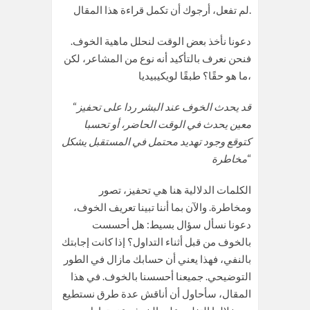
لم تفعل، أرجوك أن تكمل قراءة هذا المقال.
دعونا نأخذ بعض الوقت لنحلل ماهية الخوف.
فنحن نعرف بالتأكيد أنه نوع من المشاعر، لكن
ما هو حقًا؟ طبقًا لويكيبيديا،
قد يحدث الخوف عند البشر ردا على تحفيز
“
معين يحدث في الوقت الحاضر، أو تحسبا
كتوقع وجود تهديد محتمل
في المستقبل يشكل
“
مخاطرة
الكلمات الدلالية هنا هي تحفيز، تصور
ومخاطرة. والآن بما أننا تبينا تعريف الخوف،
دعونا نسأل سؤال بسيط: هل أحسست
بالخوف من قبل أثناء التداول؟ إذا كانت إجابتك
بالنفي، فهذا يعني أن حسابك مازال في الطور
التوضيحي. جميعنا أحسسنا بالخوف. في هذا
المقال، سأحاول أن أناقش عدة طرق نستطيع