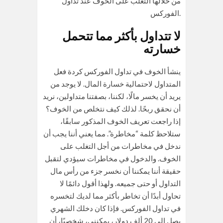
من خلالها التغلب على الخوف عند تداول
الفوركس.
لا تتداول بأكثر مما تتحمل
خسارته
ينشأ الخوف في تداول الفوركس كردة فعل
المتداول لاحتمالية خسارة المال. لا يوجد من
يريد أن يخسر مالًا، لكننا، بصفتنا متداولين، نريد
أن نحقق ربحًا. لذلك كيف نتخلص من الخوف؟
إذا راجعت تعريف الخوف المذكور سابقًا،
ستلاحظ كلمة “مخاطرة”. مما يعني أننا يجب أن
ندخل في مخاطرات من أجل التغلب على
الخوف. والدخول في مخاطرات سيؤدي لتقبل
حقيقة أننا يمكننا أن نخسر جزء من رأس مال
التداول أو حتى جميعه. ولهذا أقول دائمًا لا
تحاول أبدًا أن تخاطر بأكثر مما لديك لتخسره
في تداول الفوركس. فإذا كان دخلك الشهري
يصل إلى 20 ألف دولار، يمكنني، شخصيًا، أن